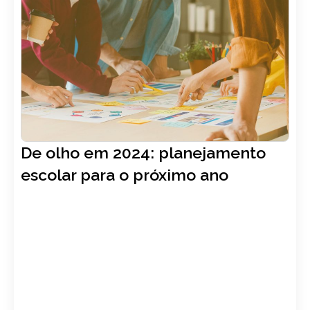
Autor: Gênios
,
Deiver Greboggy
,
Família
13, novembro
De olho em 2024: planejamento
LER ARTIGO
escolar para o próximo ano