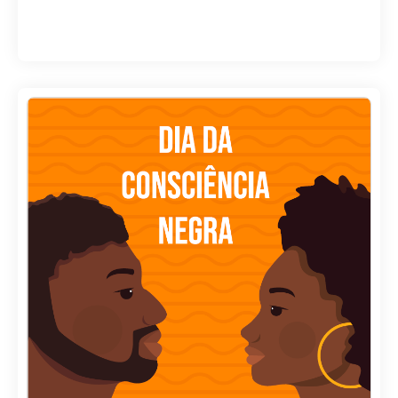
Autor: Gênios
,
Gestão escolar
27, novembro
LER ARTIGO