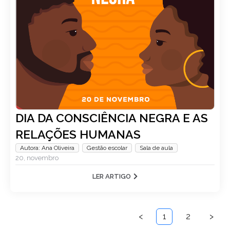
Autor: Gênios
,
Gestão escolar
27, novembro
LER ARTIGO
DIA DA CONSCIÊNCIA NEGRA E AS
RELAÇÕES HUMANAS
Autora: Ana Oliveira
,
Gestão escolar
,
Sala de aula
20, novembro
LER ARTIGO
<
1
2
>