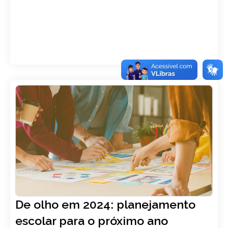
Autor: Gênios
,
Deiver Greboggy
,
Família
13, novembro
De olho em 2024: planejamento
LER ARTIGO
escolar para o próximo ano