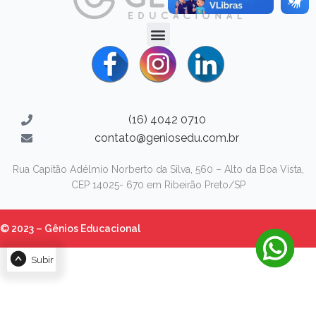
(16) 4042 0710
contato@geniosedu.com.br
Rua Capitão Adélmio Norberto da Silva, 560 – Alto da Boa Vista,
CEP 14025- 670 em Ribeirão Preto/SP
© 2023 – Gênios Educacional
Subir