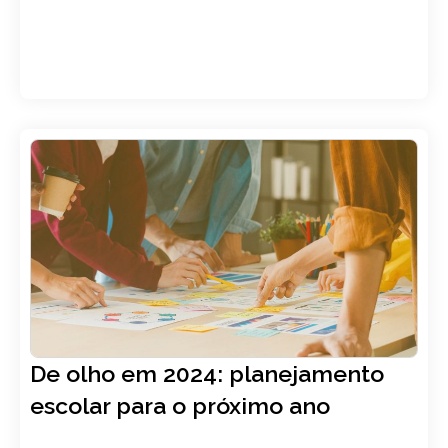
Autor: Gênios
,
Deiver Greboggy
,
Família
13, novembro
De olho em 2024: planejamento
LER ARTIGO
escolar para o próximo ano