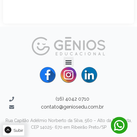
(16) 4042 0710
contato@geniosedu.com.br
Gestão escolar
16, janeiro
Rua Capitão Adélmio Norberto da Silva, 560 – Alto da Boa Vista,
LER ARTIGO
CEP 14025- 670 em Ribeirão Preto/SP
Subir