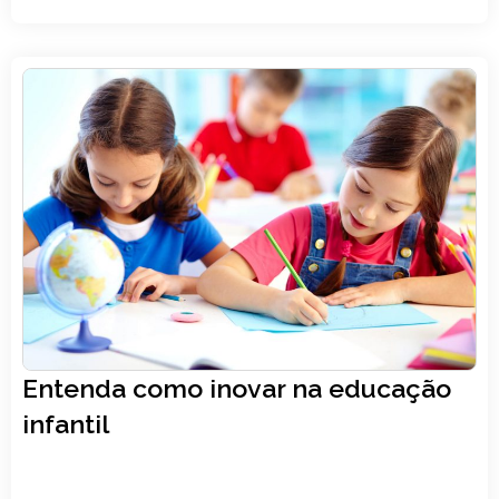
Gestão escolar
23, janeiro
Entenda como inovar na educação
LER ARTIGO
infantil