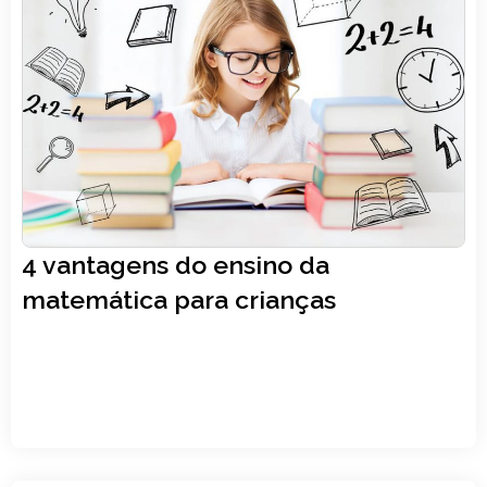
Gestão escolar
,
Matemática
,
Sala de aula
14, fevereiro
4 vantagens do ensino da
LER ARTIGO
matemática para crianças