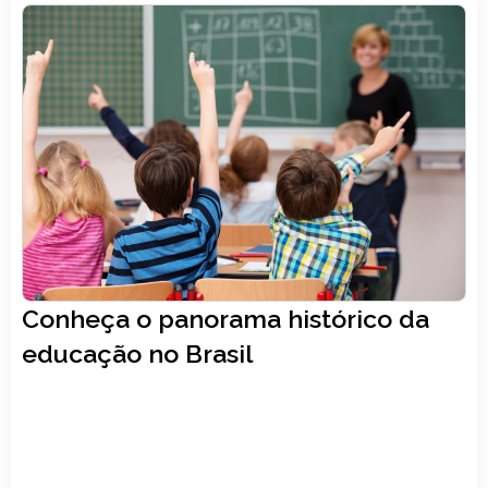
Matemática
,
Sala de aula
30, janeiro
Conheça o panorama histórico da
LER ARTIGO
educação no Brasil